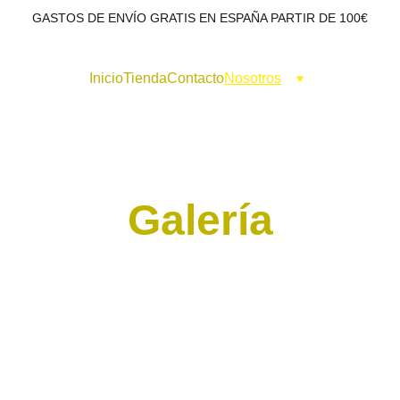
GASTOS DE ENVÍO GRATIS EN ESPAÑA PARTIR DE 100€
Inicio
Tienda
Contacto
Nosotros
Galería
Comprueba por ti mismo la calidad de nuestros 
cuchillos.